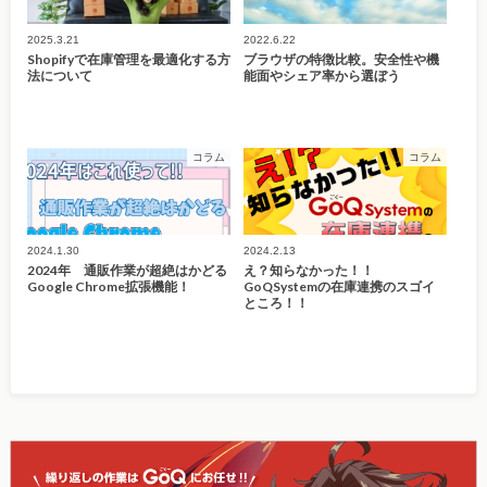
2025.3.21
2022.6.22
Shopifyで在庫管理を最適化する方
ブラウザの特徴比較。安全性や機
法について
能面やシェア率から選ぼう
コラム
コラム
2024.1.30
2024.2.13
2024年 通販作業が超絶はかどる
え？知らなかった！！
Google Chrome拡張機能！
GoQSystemの在庫連携のスゴイ
ところ！！