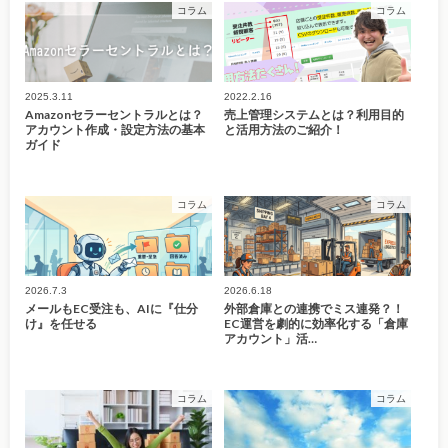
コラム
コラム
2025.3.11
2022.2.16
Amazonセラーセントラルとは？
売上管理システムとは？利用目的
アカウント作成・設定方法の基本
と活用方法のご紹介！
ガイド
コラム
コラム
2026.7.3
2026.6.18
メールもEC受注も、AIに『仕分
外部倉庫との連携でミス連発？！
け』を任せる
EC運営を劇的に効率化する「倉庫
アカウント」活…
コラム
コラム