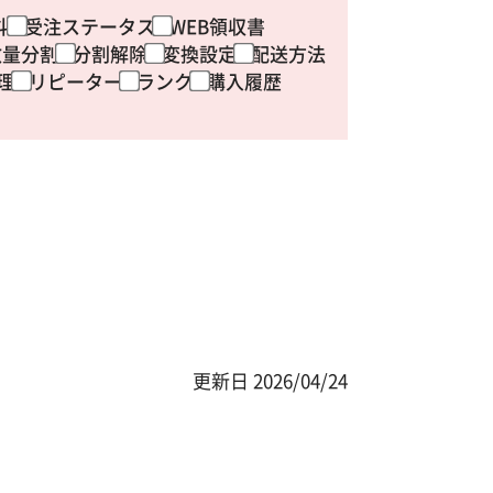
斗
受注ステータス
WEB領収書
数量分割
分割解除
変換設定
配送方法
理
リピーター
ランク
購入履歴
更新日
2026/04/24