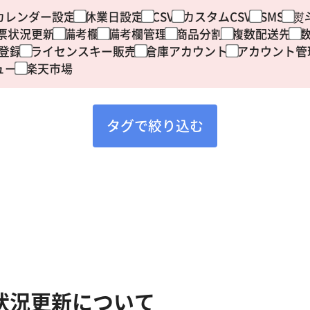
カレンダー設定
休業日設定
CSV
カスタムCSV
SMS
熨
票状況更新
備考欄
備考欄管理
商品分割
複数配送先
V登録
ライセンスキー販売
倉庫アカウント
アカウント管
ュー
楽天市場
タグで絞り込む
状況更新について