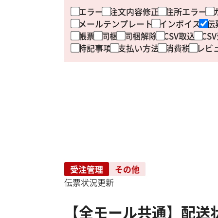
エラー
注文内容修正
住所エラー
メールテンプレート
インボイス
伝
帳票
同梱
同梱解除
CSV取込
CS
特記事項
支払い方法
消費税
レビ
受注管理
その他
伝票状況更新
【全モール共通】配送