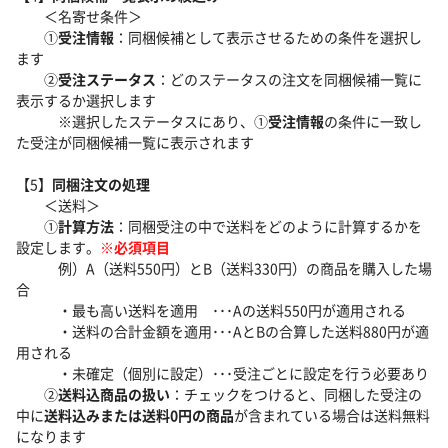
＜名寄せ条件＞
①
受注情報
：同梱候補として表示させるための条件を選択し
ます
②
受注ステータス
：どのステータスの注文を同梱候補一覧に
表示するか選択します
※選択したステータスにあり、①
受注情報
の条件に一致し
た受注が同梱候補一覧に表示されます
【5】
同梱注文の処理
＜送料＞
①
計算方法
：同梱受注の中で送料をどのように計算するかを
設定します。
※必須項目
例）A（送料550円）とB（送料330円）の商品を購入した場
合
・最も高い送料を適用 ･･･Aの送料550円が適用される
・送料の合計金額を適用･･･AとBの合算した送料880円が適
用される
・未確定（個別に設定）･･･受注ごとに設定を行う必要あり
②
送料込商品の扱い
：チェックをつけると、同梱した受注の
中に
送料込みまたは送料0円の商品
が含まれている場合は送料無料
になります