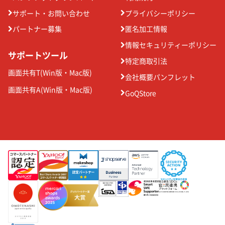
サポート・お問い合わせ
プライバシーポリシー
パートナー募集
匿名加工情報
情報セキュリティーポリシー
サポートツール
特定商取引法
画面共有T(
Win版
・
Mac版
)
会社概要パンフレット
画面共有A(
Win版
・
Mac版
)
GoQStore