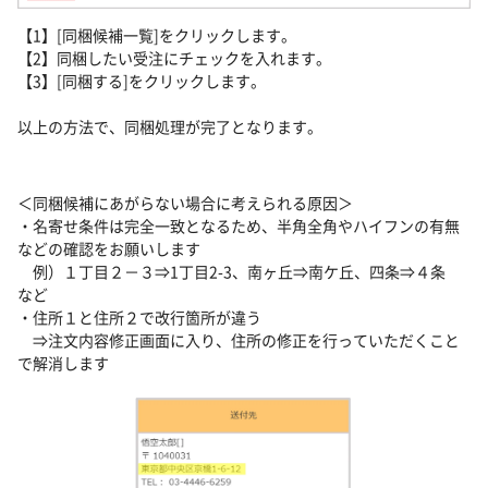
【1】[同梱候補一覧]をクリックします。
【2】同梱したい受注にチェックを入れます。
【3】[同梱する]をクリックします。
以上の方法で、同梱処理が完了となります。
＜同梱候補にあがらない場合に考えられる原因＞
・名寄せ条件は完全一致となるため、半角全角やハイフンの有無
などの確認をお願いします
例）１丁目２－３⇒1丁目2-3、南ヶ丘⇒南ケ丘、四条⇒４条
など
・住所１と住所２で改行箇所が違う
⇒注文内容修正画面に入り、住所の修正を行っていただくこと
で解消します