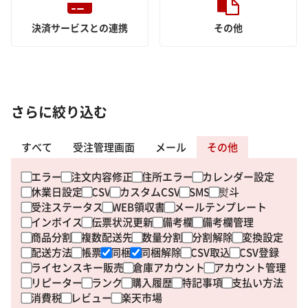
決済サービスとの連携
その他
さらに絞り込む
すべて
受注管理画面
メール
その他
エラー
注文内容修正
住所エラー
カレンダー設定
休業日設定
CSV
カスタムCSV
SMS
熨斗
受注ステータス
WEB領収書
メールテンプレート
インボイス
伝票状況更新
備考欄
備考欄管理
商品分割
複数配送先
数量分割
分割解除
変換設定
配送方法
帳票
同梱
同梱解除
CSV取込
CSV登録
ライセンスキー販売
倉庫アカウント
アカウント管理
リピーター
ランク
購入履歴
特記事項
支払い方法
消費税
レビュー
楽天市場