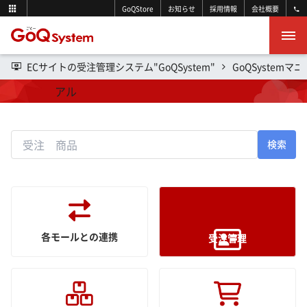
GoQStore
お知らせ
採用情報
会社概要
ECサイトの受注管理システム"GoQSystem"
GoQSystemマ
操作マニュアル
検索
各モールとの連携
受注管理