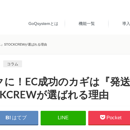
GoQsystemとは
機能一覧
導
STOCKCREWが選ばれる理由
コラム
クに！EC成功のカギは『発
CKCREWが選ばれる理由
はてブ
LINE
Pocket