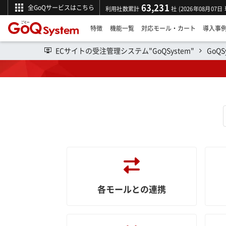
63,231
全GoQサービスはこちら
利用社数累計
社 (2026年08月07日
特徴
機能一覧
対応モール・カート
導入事
ECサイトの受注管理システム"GoQSystem"
GoQ
操作マニュアル
各モールとの連携