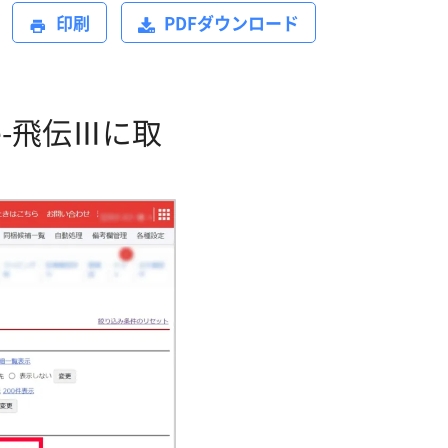
印刷
PDFダウンロード
e-飛伝Ⅲに取