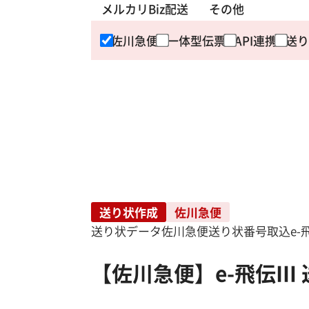
メルカリBiz配送
その他
佐川急便
一体型伝票
API連携
送り
送り状作成
佐川急便
送り状データ
佐川急便
送り状番号取込
e-
【佐川急便】e-飛伝Ⅲ