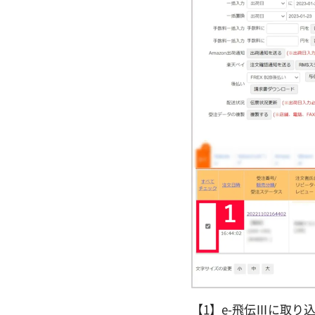
【1】e-飛伝Ⅲに取