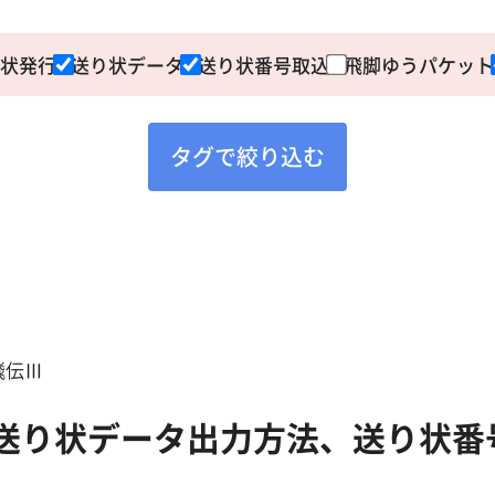
状発行
送り状データ
送り状番号取込
飛脚ゆうパケット
タグで絞り込む
飛伝Ⅲ
 送り状データ出力方法、送り状番