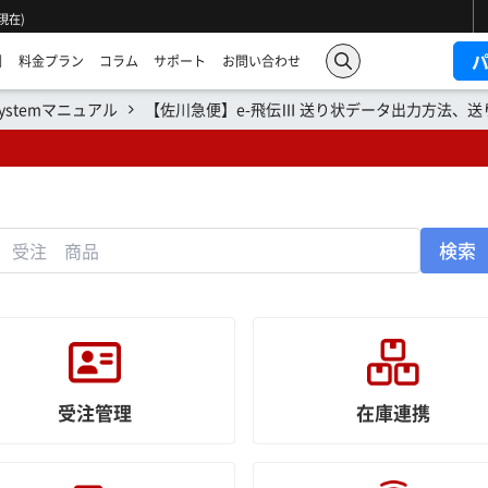
 現在)
例
料金プラン
コラム
サポート
お問い合わせ
Systemマニュアル
【佐川急便】e-飛伝Ⅲ 送り状データ出力方法、
検索
受注管理
在庫連携