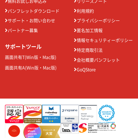
無料お試しお申込み
リリースノート
パンフレットダウンロード
利用規約
サポート・お問い合わせ
プライバシーポリシー
パートナー募集
匿名加工情報
情報セキュリティーポリシー
サポートツール
特定商取引法
画面共有T(
Win版
・
Mac版
)
会社概要パンフレット
画面共有A(
Win版
・
Mac版
)
GoQStore