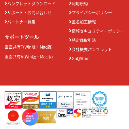
パンフレットダウンロード
利用規約
サポート・お問い合わせ
プライバシーポリシー
パートナー募集
匿名加工情報
情報セキュリティーポリシー
サポートツール
特定商取引法
画面共有T(
Win版
・
Mac版
)
会社概要パンフレット
画面共有A(
Win版
・
Mac版
)
GoQStore