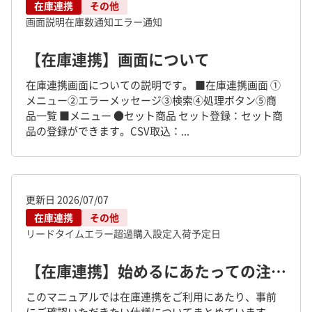
在庫連携
その他
画面説明
在庫数通知
エラー通知
【在庫連携】画面について
在庫連携画面についての説明です。 ■在庫連携画面 ①
メニュー②エラーメッセージ③検索④処理ボタン⑤商
品一覧 ■メニュー ●セット商品 セット登録：セット商
品の登録ができます。CSV取込：...
更新日
2026/07/07
在庫連携
その他
リードタイム
エラー
超過購入設定
入荷予定日
【在庫連携】始めるにあたっての注意点
このマニュアルでは在庫連携をご利用にあたり、事前