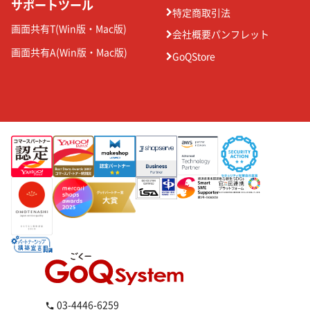
サポートツール
特定商取引法
画面共有T(
Win版
・
Mac版
)
会社概要パンフレット
画面共有A(
Win版
・
Mac版
)
GoQStore
03-4446-6259