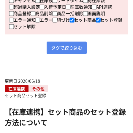
キャンセル
在庫数
リードタイム
総在庫数
超過購入設定
入荷予定日
在庫数通知
API連携
商品登録
商品削除
商品一括削除
画面説明
エラー通知
エラー
紐づけ
セット商品
セット登録
セット解除
タグで絞り込む
更新日
2026/06/18
在庫連携
その他
セット商品
セット登録
【在庫連携】セット商品のセット登録
方法について