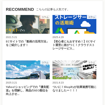
RECOMMEND
こちらの記事も人気です。
コラム
コラム
2021.5.21
2025.4.29
ECサイトでの「動画の活用方法」
【初心者にもおすすめ！】ECサイ
をご紹介します！
ト運営に差がつく！クラウドスト
レージサービス…
コラム
コラム
2025.3.21
2021.8.23
Yahoo!ショッピングでの『優良配
ついに！Shopifyが在庫連携可能に
送』を理解し、商品のSEO順位を
なりましたー！！！
向上させ…