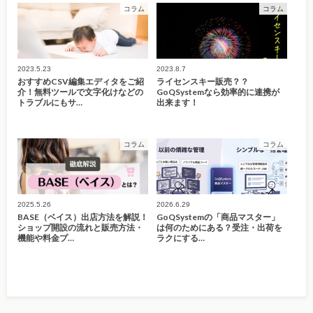
コラム
コラム
2023.5.23
2023.8.7
おすすめCSV編集エディタをご紹
ライセンスキー販売？？
介！無料ツールで文字化けなどの
GoQSystemなら効率的に連携が
トラブルにもサ…
出来ます！
コラム
コラム
2025.5.26
2026.6.29
BASE（ベイス）出店方法を解説！
GoQSystemの「商品マスター」
ショップ開設の流れと販売方法・
は何のためにある？受注・出荷を
機能や料金プ…
ラクにする…