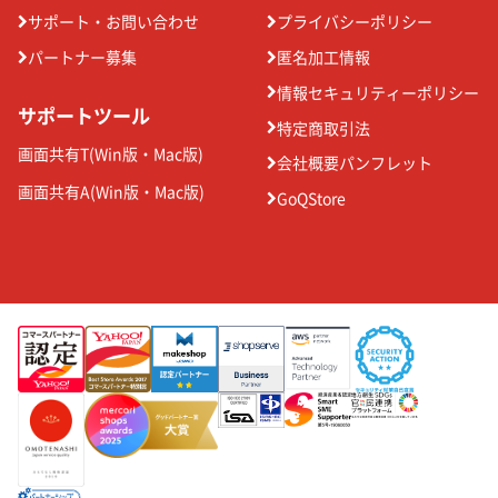
サポート・お問い合わせ
プライバシーポリシー
パートナー募集
匿名加工情報
情報セキュリティーポリシー
サポートツール
特定商取引法
画面共有T(
Win版
・
Mac版
)
会社概要パンフレット
画面共有A(
Win版
・
Mac版
)
GoQStore