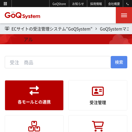
GoQStore
お知らせ
採用情報
会社概要
ECサイトの受注管理システム"GoQSystem"
GoQSystemマ
操作マニュアル
検索
各モールとの連携
受注管理