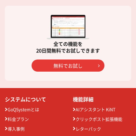
全ての機能を
20日間無料でお試しできます
無料でお試し
システムについて
機能詳細
GoQSystemとは
AIアシスタント KiNT
料金プラン
クリックポスト拡張機能
導入事例
レターパック