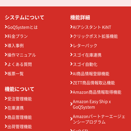
システムについて
機能詳細
GoQSystemとは
AIアシスタント KiNT
料金プラン
クリックポスト拡張機能
導入事例
レターパック
操作マニュアル
スゴイ在庫連携
よくある質問
スゴイ自動化
帳票一覧
AI商品情報登録機能
ZETT商品情報取込機能
機能について
Amazon商品情報取得機能
受注管理機能
Amazon Easy Ship x
GoQSystem
在庫連携
Amazonパートナーエージェ
商品管理機能
ンシープログラム
出荷管理機能
GoQ CTI