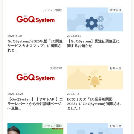
メディア掲載
受注管理
2025.6.19
2023.9.12
GoQSystemが2025年版「EC関連
【GoQSystem】受注伝票修正に
サービスカオスマップ」に掲載さ
関するお知らせ
れま…
受注管理
お知らせ
2024.12.26
2023.7.6
【GoQSystem】【ヤマトAPI】エ
ECのミカタ『EC業界相関図
ラーレポートから受注詳細ページ
2023』にGoQSystemが掲載され
へ直接…
ました！
メディア掲載
お知らせ