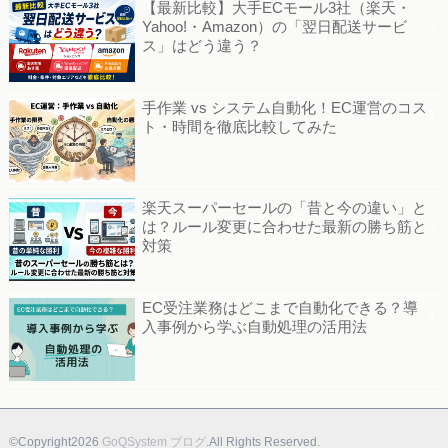
【最新比較】大手ECモール3社（楽天・
Yahoo!・Amazon）の「翌日配送サービ
ス」はどう違う？
手作業 vs システム自動化！EC運営のコス
ト・時間を徹底比較してみた
楽天スーパーセールの「昔と今の違い」と
は？ルール変更に合わせた最新の勝ち筋と
対策
EC受注業務はどこまで自動化できる？導
入事例から学ぶ自動処理の活用法
©Copyright2026
GoQSystem ブログ
.All Rights Reserved.