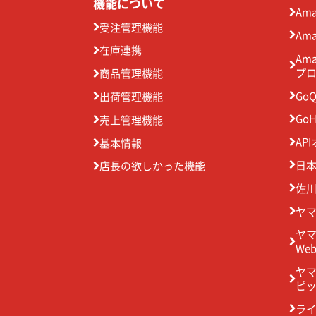
機能について
Am
受注管理機能
Ama
在庫連携
Am
プ
商品管理機能
GoQ
出荷管理機能
GoH
売上管理機能
AP
基本情報
日本
店長の欲しかった機能
佐川
ヤマ
ヤ
We
ヤ
ピッ
ラ