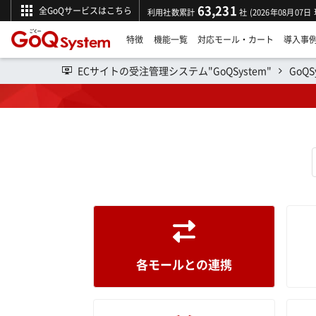
63,231
全GoQサービスはこちら
利用社数累計
社 (2026年08月07日
特徴
機能一覧
対応モール・カート
導入事
ECサイトの受注管理システム"GoQSystem"
GoQ
操作マニュアル
各モールとの連携