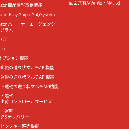
画面共有A(
Win版
・
Mac版
)
azon商品情報取得機能
zon Easy Ship x GoQSystem
azonパートナーエージェンシー
ログラム
 CTI
an
Iオプション機能
郵便の送り状マルチAPI機能
急便の送り状マルチAPI機能
ト運輸の送り状マルチAPI機能
マト運輸
b出荷コントロールサービス
マト運輸
ク&デリバリー
イセンスキー販売機能