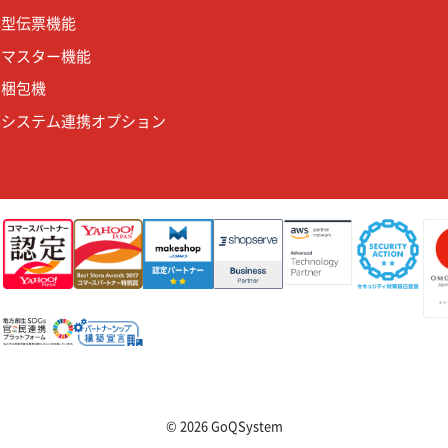
体型伝票機能
品マスター機能
動梱包機
部システム連携オプション
）
© 2026 GoQSystem