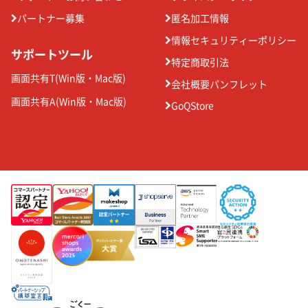
パートナー募集
匿名加工情報
情報セキュリティーポリシー
サポートツール
特定商取引法
画面共有T(
Win版
・
Mac版
)
会社概要パンフレット
画面共有A(
Win版
・
Mac版
)
GoQStore