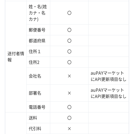
姓・名(姓
カナ・名
〇
カナ)
郵便番号
〇
都道府県
〇
住所１
〇
送付者情
報
住所2
〇
auPAYマーケット
会社名
×
にAPI更新項目なし
auPAYマーケット
部署名
×
にAPI更新項目なし
電話番号
〇
送料
〇
代引料
×