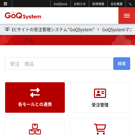
GoQStore
お知らせ
採用情報
会社概要
ECサイトの受注管理システム"GoQSystem"
GoQSystemマ
操作マニュアル
検索
各モールとの連携
受注管理