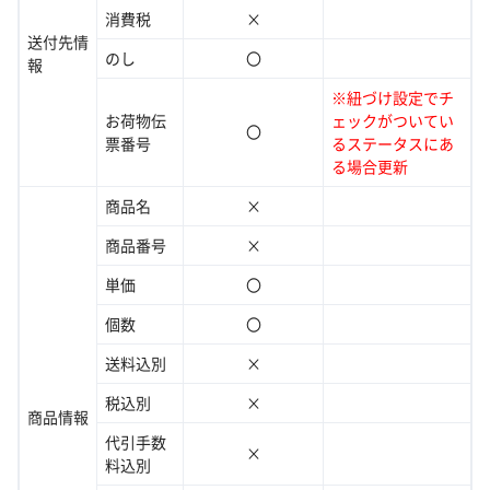
消費税
×
送付先情
のし
〇
報
※紐づけ設定でチ
お荷物伝
ェックがついてい
〇
票番号
るステータスにあ
る場合更新
商品名
×
商品番号
×
単価
〇
個数
〇
送料込別
×
税込別
×
商品情報
代引手数
×
料込別