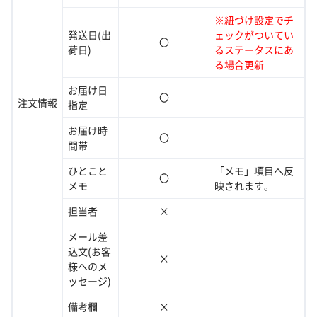
※紐づけ設定でチ
発送日(出
ェックがついてい
〇
荷日)
るステータスにあ
る場合更新
お届け日
〇
注文情報
指定
お届け時
〇
間帯
ひとこと
「メモ」項目へ反
〇
メモ
映されます。
担当者
×
メール差
込文(お客
×
様へのメ
ッセージ)
備考欄
×