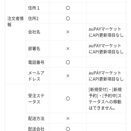
住所１
〇
注文者情
住所2
〇
報
auPAYマーケット
会社名
×
にAPI更新項目なし
auPAYマーケット
部署名
×
にAPI更新項目なし
電話番号
〇
メールア
auPAYマーケット
×
ドレス
にAPI更新項目なし
[新規受付]・[新規
受注ステ
予約]・[予約中]ス
〇
ータス
テータスへの移動
はできません。
配送方法
×
配送会社
〇