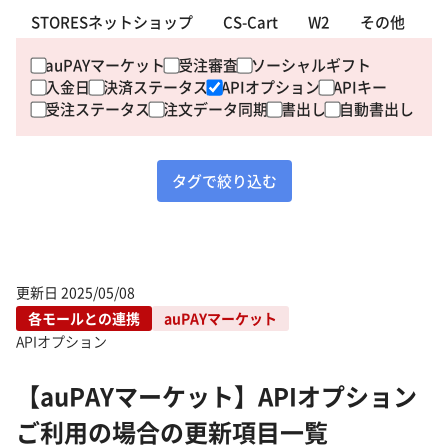
STORESネットショップ
CS-Cart
W2
その他
auPAYマーケット
受注審査
ソーシャルギフト
入金日
決済ステータス
APIオプション
APIキー
受注ステータス
注文データ同期
書出し
自動書出し
タグで絞り込む
更新日
2025/05/08
各モールとの連携
auPAYマーケット
APIオプション
【auPAYマーケット】APIオプション
ご利用の場合の更新項目一覧