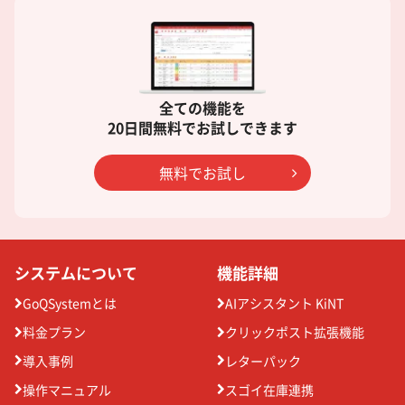
全ての機能を
20日間無料でお試しできます
無料でお試し
システムについて
機能詳細
GoQSystemとは
AIアシスタント KiNT
料金プラン
クリックポスト拡張機能
導入事例
レターパック
操作マニュアル
スゴイ在庫連携