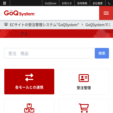
GoQStore
お知らせ
採用情報
会社概要
ECサイトの受注管理システム"GoQSystem"
GoQSystemマ
操作マニュアル
検索
各モールとの連携
受注管理