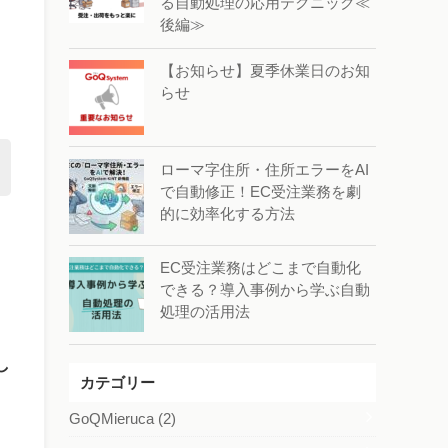
る自動処理の応用テクニック≪
後編≫
【お知らせ】夏季休業日のお知
らせ
ローマ字住所・住所エラーをAI
で自動修正！EC受注業務を劇
的に効率化する方法
。
EC受注業務はどこまで自動化
できる？導入事例から学ぶ自動
処理の活用法
し
カテゴリー
GoQMieruca
(2)