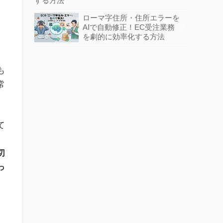
する方法
ローマ字住所・住所エラーを
AIで自動修正！EC受注業務
を劇的に効率化する方法
も
常
て
切
っ