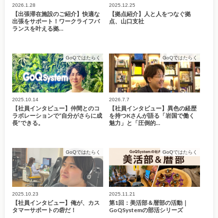
2026.1.28
2025.12.25
【出張滞在施設のご紹介】快適な
【拠点紹介】人と人をつなぐ拠
出張をサポート！ワークライフバ
点、山口支社
ランスを叶える拠…
GoQではたらく
GoQではたらく
2025.10.14
2026.7.7
【社員インタビュー】仲間とのコ
【社員インタビュー】異色の経歴
ラボレーションで“自分がさらに成
を持つKさんが語る「岩国で働く
長”できる。
魅力」と「圧倒的…
GoQではたらく
GoQではたらく
2025.10.23
2025.11.21
【社員インタビュー】俺が、カス
第1回：美活部＆暦部の活動｜
タマーサポートの砦だ！
GoQSystemの部活シリーズ