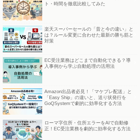
ト・時間を徹底比較してみた
楽天スーパーセールの「昔と今の違い」と
は？ルール変更に合わせた最新の勝ち筋と
対策
EC受注業務はどこまで自動化できる？導
入事例から学ぶ自動処理の活用法
Amazon出品者必見！「マケプレ配送」と
「Easy Ship」の違いと、送り状発行を
GoQSystemで劇的に効率化する方法
ローマ字住所・住所エラーをAIで自動修
正！EC受注業務を劇的に効率化する方法