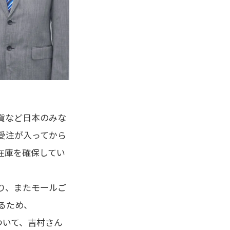
貨など日本のみな
受注が入ってから
、在庫を確保してい
り、またモールご
るため、
ついて、吉村さん