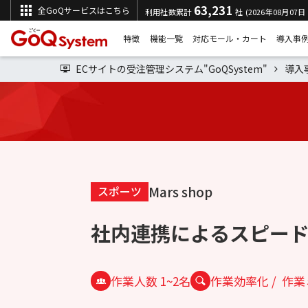
63,231
全GoQサービスはこちら
利用社数累計
社 (2026年08月07日
特徴
機能一覧
対応モール・カート
導入事
ECサイトの受注管理システム"GoQSystem"
導入
Mars shop
スポーツ
社内連携によるスピー
作業人数 1~2名
作業効率化
作業