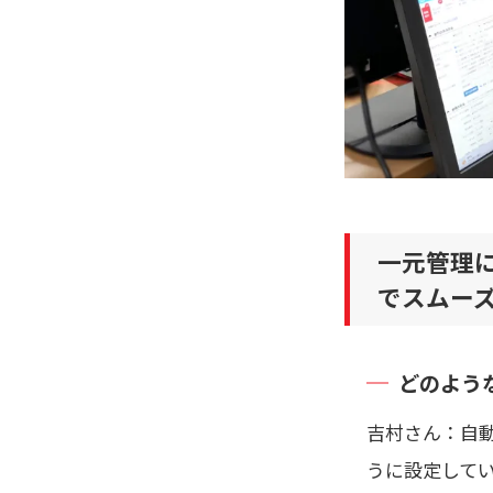
一元管理
でスムー
どのよう
吉村さん：自
うに設定して