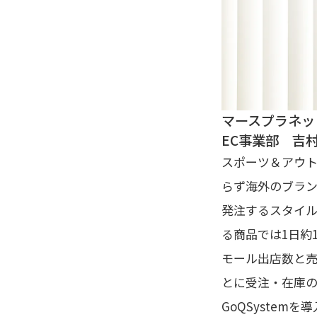
マースプラネッ
EC事業部 吉村
スポーツ＆アウ
らず海外のブラ
発注するスタイル
る商品では1日約1
モール出店数と
とに受注・在庫
GoQSyste