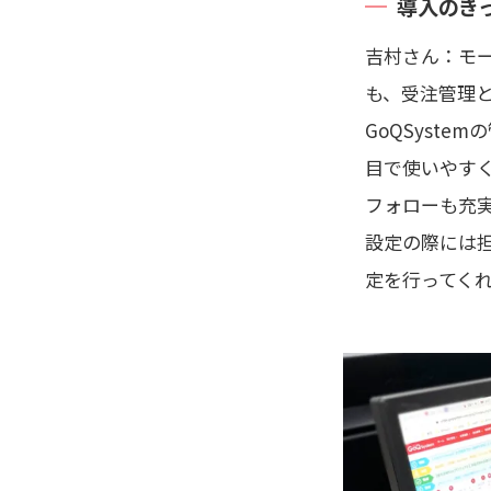
導入のき
吉村さん：モ
も、受注管理
GoQSyst
目で使いやす
フォローも充
設定の際には
定を行ってく