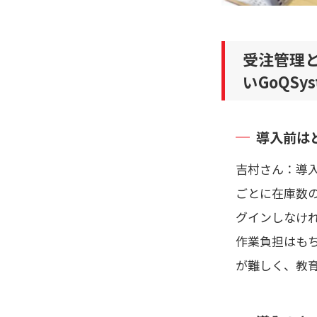
受注管理
いGoQSy
導入前は
吉村さん：導
ごとに在庫数
グインしなけ
作業負担はも
が難しく、教