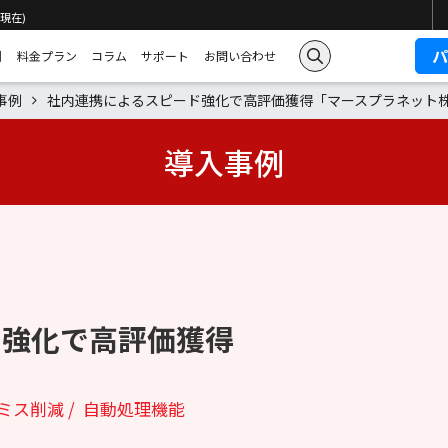
 現在)
例
料金プラン
コラム
サポート
お問い合わせ
事例
社内連携によるスピード強化で高評価獲得「マースプラネット
導入事例
ド強化で高評価獲得
ミス削減
自動処理機能