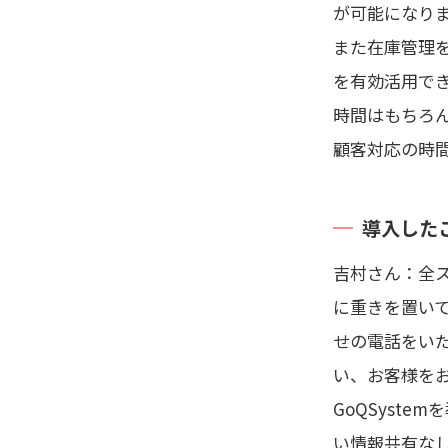
が可能になり
また在庫管理
を有効活用で
時間はもちろ
顧客対応の時
導入した
吉村さん：全
に重きを置い
せの電話をい
い、お客様を
GoQSyst
い情報共有な