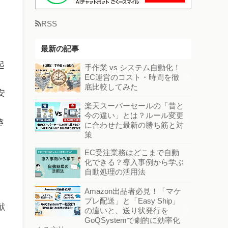
RSS
最新の記事
起
手作業 vs システム自動化！
EC運営のコスト・時間を徹
底比較してみた
安
楽天スーパーセールの「昔と
今の違い」とは？ルール変更
き
に合わせた最新の勝ち筋と対
策
EC受注業務はどこまで自動
化できる？導入事例から学ぶ
自動処理の活用法
Amazon出品者必見！「マケ
プレ配送」と「Easy Ship」
献
の違いと、送り状発行を
GoQSystemで劇的に効率化