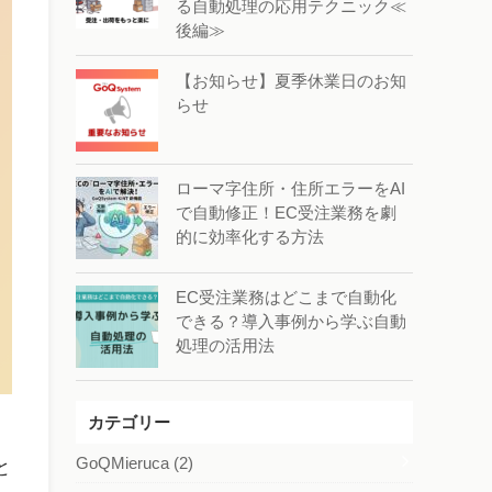
る自動処理の応用テクニック≪
後編≫
【お知らせ】夏季休業日のお知
らせ
ローマ字住所・住所エラーをAI
で自動修正！EC受注業務を劇
的に効率化する方法
EC受注業務はどこまで自動化
できる？導入事例から学ぶ自動
処理の活用法
カテゴリー
GoQMieruca
(2)
と