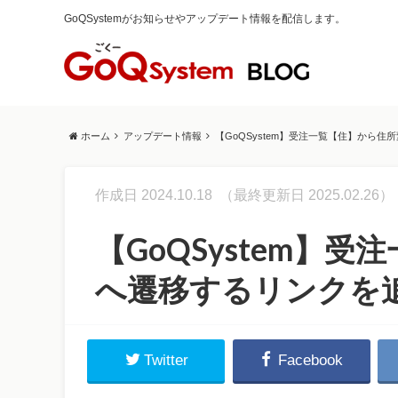
GoQSystemがお知らせやアップデート情報を配信します。
ホーム
アップデート情報
【GoQSystem】受注一覧【住】から
作成日 2024.10.18
（最終更新日 2025.02.26）
【GoQSystem】
へ遷移するリンクを
Twitter
Facebook