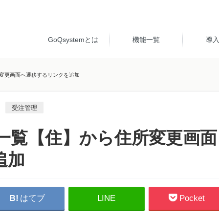
GoQsystemとは
機能一覧
導
住所変更画面へ遷移するリンクを追加
受注管理
受注一覧【住】から住所変更画面
追加
はてブ
LINE
Pocket