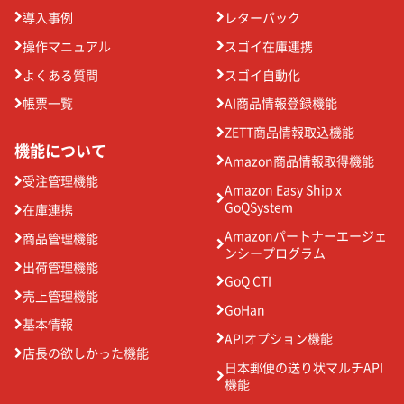
導入事例
レターパック
操作マニュアル
スゴイ在庫連携
よくある質問
スゴイ自動化
帳票一覧
AI商品情報登録機能
ZETT商品情報取込機能
機能について
Amazon商品情報取得機能
受注管理機能
Amazon Easy Ship x
GoQSystem
在庫連携
Amazonパートナーエージェ
商品管理機能
ンシープログラム
出荷管理機能
GoQ CTI
売上管理機能
GoHan
基本情報
APIオプション機能
店長の欲しかった機能
日本郵便の送り状マルチAPI
機能