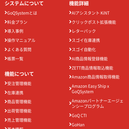
システムについて
機能詳細
GoQSystemとは
AIアシスタント KiNT
料金プラン
クリックポスト拡張機能
導入事例
レターパック
操作マニュアル
スゴイ在庫連携
よくある質問
スゴイ自動化
帳票一覧
AI商品情報登録機能
ZETT商品情報取込機能
機能について
Amazon商品情報取得機能
受注管理機能
Amazon Easy Ship x
GoQSystem
在庫連携
Amazonパートナーエージェ
商品管理機能
ンシープログラム
出荷管理機能
GoQ CTI
売上管理機能
GoHan
基本情報